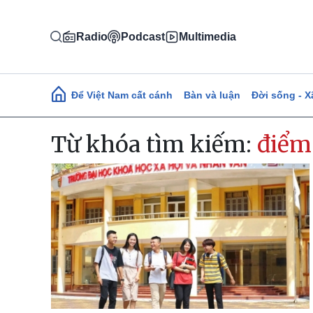
Nhảy đến nội dung
Radio
Podcast
Multimedia
Main navigation
Để Việt Nam cất cánh
Bàn và luận
Đời sống - X
Từ khóa tìm kiếm:
điểm