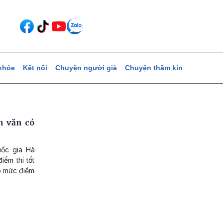
khỏe
Kết nối
Chuyện người già
Chuyện thầm kín
 văn có
uốc gia Hà
ểm thi tốt
ó mức điểm