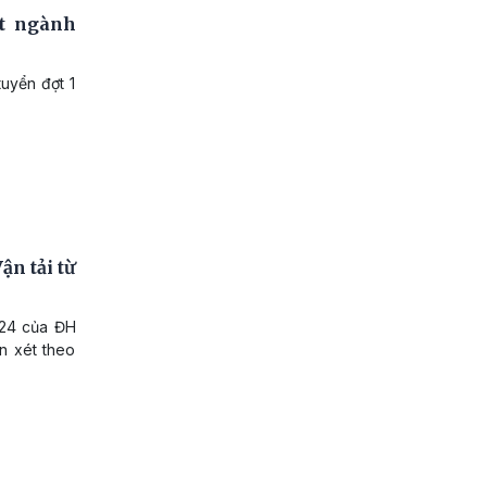
t ngành
uyển đợt 1
n tải từ
024 của ĐH
n xét theo