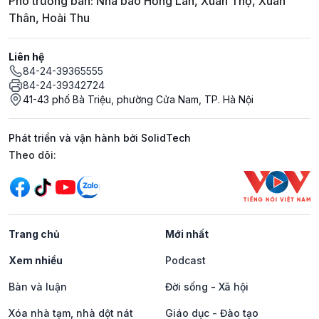
Phó trưởng ban: Nhà báo Hồng Lan, Xuân Thọ, Xuân
Thân, Hoài Thu
Liên hệ
84-24-39365555
84-24-39342724
41-43 phố Bà Triệu, phường Cửa Nam, TP. Hà Nội
Phát triển và vận hành bởi SolidTech
Mạng xã hội
Theo dõi:
Trang chủ
Mới nhất
Xem nhiều
Podcast
Bàn và luận
Đời sống - Xã hội
Xóa nhà tạm, nhà dột nát
Giáo dục - Đào tạo