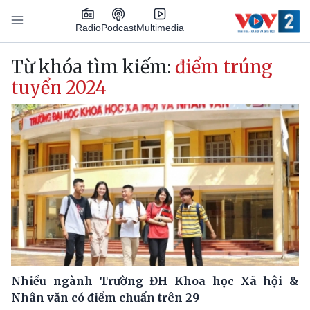
Nhảy đến nội dung
Podcast
Radio
Multimedia
Main navigation
Từ khóa tìm kiếm:
điểm trúng
tuyển 2024
Nhiều ngành Trường ĐH Khoa học Xã hội &
Nhân văn có điểm chuẩn trên 29