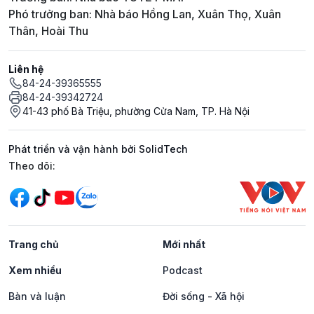
Phó trưởng ban: Nhà báo Hồng Lan, Xuân Thọ, Xuân
Thân, Hoài Thu
Liên hệ
84-24-39365555
84-24-39342724
41-43 phố Bà Triệu, phường Cửa Nam, TP. Hà Nội
Phát triển và vận hành bởi SolidTech
Mạng xã hội
Theo dõi:
Trang chủ
Mới nhất
Xem nhiều
Podcast
Bàn và luận
Đời sống - Xã hội