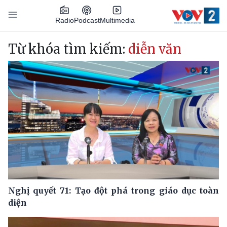
Nhảy đến nội dung
Podcast
Radio
Multimedia
Main navigation
Từ khóa tìm kiếm:
diễn văn
Nghị quyết 71: Tạo đột phá trong giáo dục toàn
diện