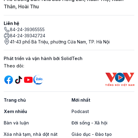
Thân, Hoài Thu
Liên hệ
84-24-39365555
84-24-39342724
41-43 phố Bà Triệu, phường Cửa Nam, TP. Hà Nội
Phát triển và vận hành bởi SolidTech
Mạng xã hội
Theo dõi:
Trang chủ
Mới nhất
Xem nhiều
Podcast
Bàn và luận
Đời sống - Xã hội
Xóa nhà tạm, nhà dột nát
Giáo dục - Đào tạo