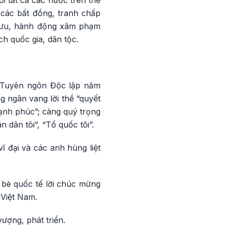
i tất cả các nước trên thế
 các bất đồng, tranh chấp
 mưu, hành động xâm phạm
ch quốc gia, dân tộc.
ời Tuyên ngôn Độc lập năm
g ngân vang lời thề “quyết
Hạnh phúc”; càng quý trọng
 dân tôi”, “Tổ quốc tôi”.
ĩ đại và các anh hùng liệt
n bè quốc tế lời chúc mừng
Việt Nam.
ượng, phát triển.