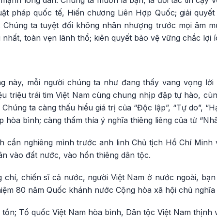
 mạnh lòng dân. Chúng ta muốn là bạn, là đối tác tin cậy vớ
luật pháp quốc tế, Hiến chương Liên Hợp Quốc; giải quyết
. Chúng ta tuyệt đối không nhân nhượng trước mọi âm
nhất, toàn vẹn lãnh thổ; kiên quyết bảo vệ vững chắc lợi í
êng này, mỗi người chúng ta như đang thấy vang vọng l
ệu triệu trái tim Việt Nam cùng chung nhịp đập tự hào, cùn
. Chúng ta càng thấu hiểu giá trị của “Độc lập”, “Tự do”, “
hòa bình; càng thấm thía ý nghĩa thiêng liêng của từ “Nhân
h cẩn nghiêng mình trước anh linh Chủ tịch Hồ Chí Minh v
ân vào đất nước, vào hồn thiêng dân tộc.
g chí, chiến sĩ cả nước, người Việt Nam ở nước ngoài, bạ
niệm 80 năm Quốc khánh nước Cộng hòa xã hội chủ nghĩa 
tồn; Tổ quốc Việt Nam hòa bình, Dân tộc Việt Nam thịnh v