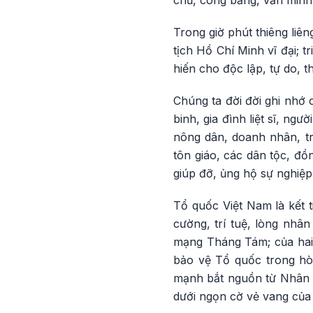
chủ, công bằng, văn minh”
Trong giờ phút thiêng liê
tịch Hồ Chí Minh vĩ đại; t
hiến cho độc lập, tự do,
Chúng ta đời đời ghi nhớ
binh, gia đình liệt sĩ, n
nông dân, doanh nhân, trí
tôn giáo, các dân tộc, đồ
giúp đỡ, ủng hộ sự nghiệ
Tổ quốc Việt Nam là kết 
cường, trí tuệ, lòng nhâ
mạng Tháng Tám; của hai
bảo vệ Tổ quốc trong hòa
mạnh bắt nguồn từ Nhân d
dưới ngọn cờ vẻ vang của