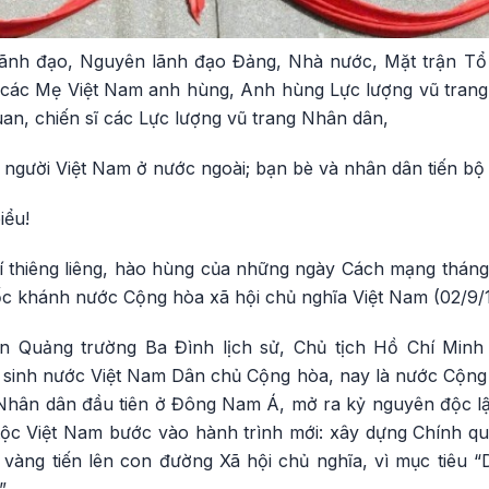
Lãnh đạo, Nguyên lãnh đạo Đảng, Nhà nước, Mặt trận Tổ
; các Mẹ Việt Nam anh hùng, Anh hùng Lực lượng vũ tran
quan, chiến sĩ các Lực lượng vũ trang Nhân dân,
người Việt Nam ở nước ngoài; bạn bè và nhân dân tiến bộ t
iểu!
 thiêng liêng, hào hùng của những ngày Cách mạng tháng 
 khánh nước Cộng hòa xã hội chủ nghĩa Việt Nam (02/9/1
n Quảng trường Ba Đình lịch sử, Chủ tịch Hồ Chí Minh 
 sinh nước Việt Nam Dân chủ Cộng hòa, nay là nước Cộng 
hân dân đầu tiên ở Đông Nam Á, mở ra kỷ nguyên độc lập
n tộc Việt Nam bước vào hành trình mới: xây dựng Chính 
vàng tiến lên con đường Xã hội chủ nghĩa, vì mục tiêu 