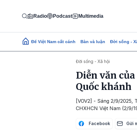
Nhảy đến nội dung
Radio
Podcast
Multimedia
Main navigation
Để Việt Nam cất cánh
Bàn và luận
Đời sống - X
Đời sống - Xã hội
Diễn văn của
Quốc khánh
[VOV2] - Sáng 2/9/2025, 
CHXHCN Việt Nam (2/9/1945
Facebook
Gửi 