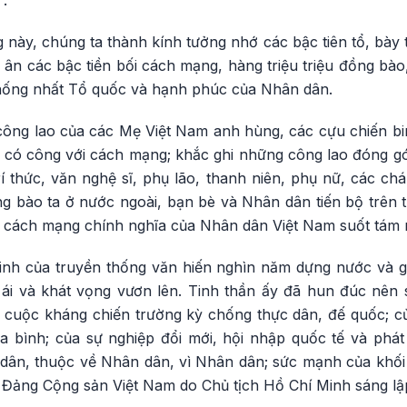
.
ng này, chúng ta thành kính tưởng nhớ các bậc tiên tổ, bày 
ri ân các bậc tiền bối cách mạng, hàng triệu triệu đồng bào
 thống nhất Tổ quốc và hạnh phúc của Nhân dân.
 công lao của các Mẹ Việt Nam anh hùng, các cựu chiến bi
gười có công với cách mạng; khắc ghi những công lao đóng 
 thức, văn nghệ sĩ, phụ lão, thanh niên, phụ nữ, các chá
ng bào ta ở nước ngoài, bạn bè và Nhân dân tiến bộ trên th
p cách mạng chính nghĩa của Nhân dân Việt Nam suốt tám
tinh của truyền thống văn hiến nghìn năm dựng nước và gi
n ái và khát vọng vươn lên. Tinh thần ấy đã hun đúc nên
 cuộc kháng chiến trường kỳ chống thực dân, đế quốc; c
 bình; của sự nghiệp đổi mới, hội nhập quốc tế và phát 
ân, thuộc về Nhân dân, vì Nhân dân; sức mạnh của khối 
 Đảng Cộng sản Việt Nam do Chủ tịch Hồ Chí Minh sáng lập