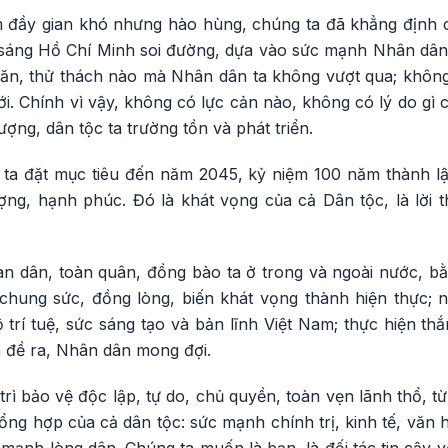
đầy gian khó nhưng hào hùng, chúng ta đã khẳng định ch
sáng Hồ Chí Minh soi đường, dựa vào sức mạnh Nhân dân 
ăn, thử thách nào mà Nhân dân ta không vượt qua; khôn
ới. Chính vì vậy, không có lực cản nào, không có lý do gì
ượng, dân tộc ta trường tồn và phát triển.
g ta đặt mục tiêu đến năm 2045, kỷ niệm 100 năm thành l
ợng, hạnh phúc. Đó là khát vọng của cả Dân tộc, là lời t
àn dân, toàn quân, đồng bào ta ở trong và ngoài nước, bằ
, chung sức, đồng lòng, biến khát vọng thành hiện thực; 
trí tuệ, sức sáng tạo và bản lĩnh Việt Nam; thực hiện thắ
 đề ra, Nhân dân mong đợi.
trì bảo vệ độc lập, tự do, chủ quyền, toàn vẹn lãnh thổ, từ
ng hợp của cả dân tộc: sức mạnh chính trị, kinh tế, văn 