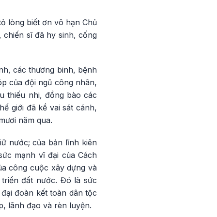
tỏ lòng biết ơn vô hạn Chủ
, chiến sĩ đã hy sinh, cống
nh, các thương binh, bệnh
góp của đội ngũ công nhân,
u thiếu nhi, đồng bào các
ế giới đã kề vai sát cánh,
 mươi năm qua.
ữ nước; của bản lĩnh kiên
 sức mạnh vĩ đại của Cách
ủa công cuộc xây dựng và
triển đất nước. Đó là sức
đại đoàn kết toàn dân tộc
, lãnh đạo và rèn luyện.