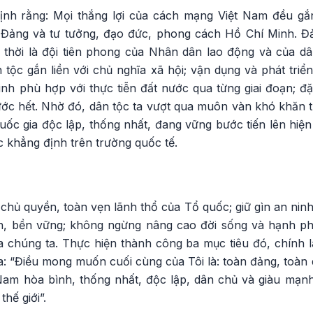
nh rằng: Mọi thắng lợi của cách mạng Việt Nam đều gắn 
Đảng và tư tưởng, đạo đức, phong cách Hồ Chí Minh. Đả
 thời là đội tiên phong của Nhân dân lao động và của dâ
 tộc gắn liền với chủ nghĩa xã hội; vận dụng và phát tri
nh phù hợp với thực tiễn đất nước qua từng giai đoạn; đặ
ước hết. Nhờ đó, dân tộc ta vượt qua muôn vàn khó khăn t
uốc gia độc lập, thống nhất, đang vững bước tiến lên hiện 
c khẳng định trên trường quốc tế.
chủ quyền, toàn vẹn lãnh thổ của Tổ quốc; giữ gìn an ninh, 
nh, bền vững; không ngừng nâng cao đời sống và hạnh p
 chúng ta. Thực hiện thành công ba mục tiêu đó, chính 
a: “Điều mong muốn cuối cùng của Tôi là: toàn đảng, toàn
Nam hòa bình, thống nhất, độc lập, dân chủ và giàu mạn
hế giới”.