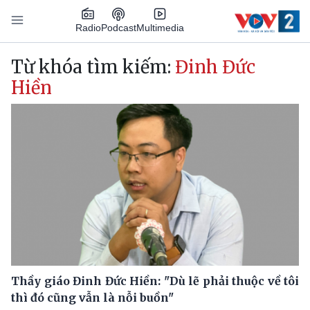
Nhảy đến nội dung
Podcast
Radio
Multimedia
Main navigation
Từ khóa tìm kiếm:
Đinh Đức
Hiền
Thầy giáo Đinh Đức Hiền: "Dù lẽ phải thuộc về tôi
thì đó cũng vẫn là nỗi buồn"