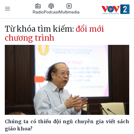
Nhảy đến nội dung
Podcast
Radio
Multimedia
Main navigation
Từ khóa tìm kiếm:
đổi mới
chương trình
Chúng ta có thiếu đội ngũ chuyên gia viết sách
giáo khoa?