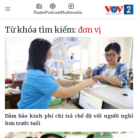
Nhảy đến nội dung
Podcast
Radio
Multimedia
Main navigation
Từ khóa tìm kiếm:
đơn vị
Đảm bảo kinh phí chi trả chế độ với người nghỉ
hưu trước tuổi