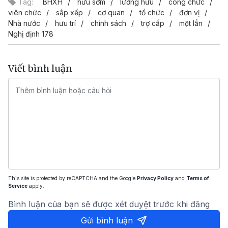
Tag:
BHXH
hưu sớm
lương hưu
công chức
viên chức
sắp xếp
cơ quan
tổ chức
đơn vị
Nhà nước
hưu trí
chính sách
trợ cấp
một lần
Nghị định 178
Viết bình luận
This site is protected by reCAPTCHA and the Google
Privacy Policy
and
Terms of
Service
apply.
Bình luận của bạn sẽ được xét duyệt trước khi đăng
Gửi bình luận