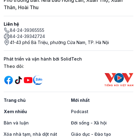
Thân, Hoài Thu
Liên hệ
84-24-39365555
84-24-39342724
41-43 phố Bà Triệu, phường Cửa Nam, TP. Hà Nội
Phát triển và vận hành bởi SolidTech
Mạng xã hội
Theo dõi:
Trang chủ
Mới nhất
Xem nhiều
Podcast
Bàn và luận
Đời sống - Xã hội
Xóa nhà tạm, nhà dột nát
Giáo dục - Đào tạo