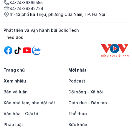
84-24-39365555
84-24-39342724
41-43 phố Bà Triệu, phường Cửa Nam, TP. Hà Nội
Phát triển và vận hành bởi SolidTech
Mạng xã hội
Theo dõi:
Trang chủ
Mới nhất
Xem nhiều
Podcast
Bàn và luận
Đời sống - Xã hội
Xóa nhà tạm, nhà dột nát
Giáo dục - Đào tạo
Văn hóa - Giải trí
Thể thao
Pháp luật
Sức khỏe