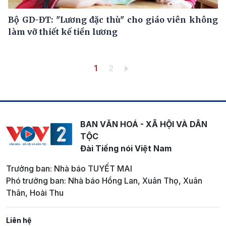
Bộ GD-ĐT: "Lương đặc thù" cho giáo viên không
làm vỡ thiết kế tiền lương
Pagination
Trang hiện thời
Trang
1
2
BAN VĂN HOÁ - XÃ HỘI VÀ DÂN
TỘC
Đài Tiếng nói Việt Nam
Trưởng ban: Nhà báo TUYẾT MAI
Phó trưởng ban: Nhà báo Hồng Lan, Xuân Thọ, Xuân
Thân, Hoài Thu
Liên hệ