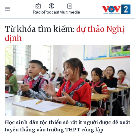
Nhảy đến nội dung
Podcast
Radio
Multimedia
Main navigation
Từ khóa tìm kiếm:
dự thảo Nghị
định
Học sinh dân tộc thiểu số rất ít người được đề xuất
tuyển thẳng vào trường THPT công lập