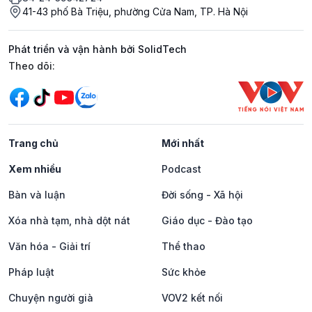
41-43 phố Bà Triệu, phường Cửa Nam, TP. Hà Nội
Phát triển và vận hành bởi SolidTech
Mạng xã hội
Theo dõi:
Trang chủ
Mới nhất
Xem nhiều
Podcast
Bàn và luận
Đời sống - Xã hội
Xóa nhà tạm, nhà dột nát
Giáo dục - Đào tạo
Văn hóa - Giải trí
Thể thao
Pháp luật
Sức khỏe
Chuyện người già
VOV2 kết nối