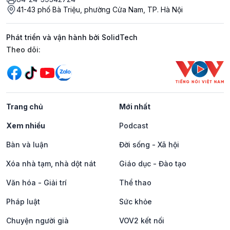
41-43 phố Bà Triệu, phường Cửa Nam, TP. Hà Nội
Phát triển và vận hành bởi SolidTech
Mạng xã hội
Theo dõi:
Trang chủ
Mới nhất
Xem nhiều
Podcast
Bàn và luận
Đời sống - Xã hội
Xóa nhà tạm, nhà dột nát
Giáo dục - Đào tạo
Văn hóa - Giải trí
Thể thao
Pháp luật
Sức khỏe
Chuyện người già
VOV2 kết nối