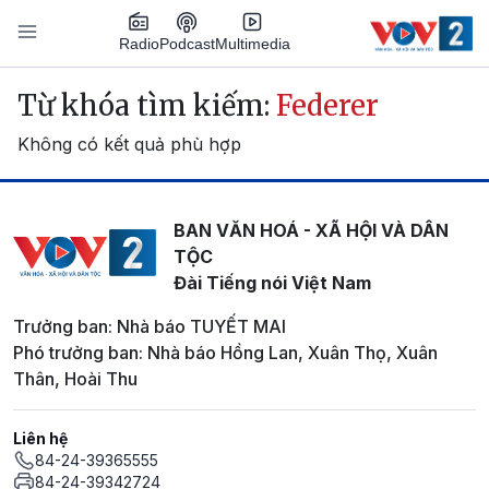
Nhảy đến nội dung
Podcast
Radio
Multimedia
Main navigation
Từ khóa tìm kiếm:
Federer
Không có kết quả phù hợp
BAN VĂN HOÁ - XÃ HỘI VÀ DÂN
TỘC
Đài Tiếng nói Việt Nam
Trưởng ban: Nhà báo TUYẾT MAI
Phó trưởng ban: Nhà báo Hồng Lan, Xuân Thọ, Xuân
Thân, Hoài Thu
Liên hệ
84-24-39365555
84-24-39342724