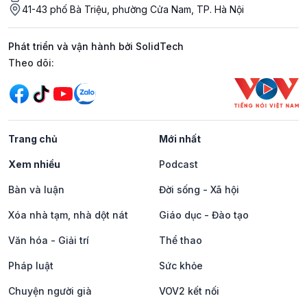
41-43 phố Bà Triệu, phường Cửa Nam, TP. Hà Nội
Phát triển và vận hành bởi SolidTech
Mạng xã hội
Theo dõi:
Trang chủ
Mới nhất
Xem nhiều
Podcast
Bàn và luận
Đời sống - Xã hội
Xóa nhà tạm, nhà dột nát
Giáo dục - Đào tạo
Văn hóa - Giải trí
Thể thao
Pháp luật
Sức khỏe
Chuyện người già
VOV2 kết nối