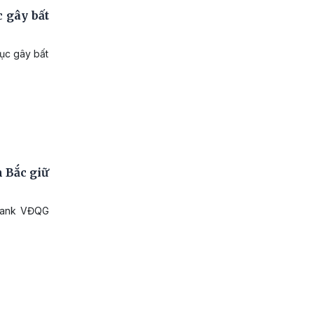
 gây bất
tục gây bất
 Bắc giữ
DBank VĐQG