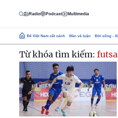
Nhảy đến nội dung
Radio
Podcast
Multimedia
Main navigation
Để Việt Nam cất cánh
Bàn và luận
Đời sống - X
Từ khóa tìm kiếm:
futs