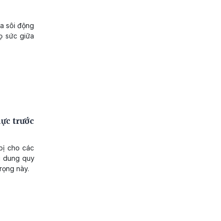
ra sôi động
đọ sức giữa
lực trước
 bị cho các
ội dung quy
trọng này.