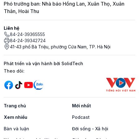
Phó trưởng ban: Nhà báo Hồng Lan, Xuân Thọ, Xuân
Thân, Hoài Thu
Liên hệ
84-24-39365555
84-24-39342724
41-43 phố Bà Triệu, phường Cửa Nam, TP. Hà Nội
Phát triển và vận hành bởi SolidTech
Mạng xã hội
Theo dõi:
Trang chủ
Mới nhất
Xem nhiều
Podcast
Bàn và luận
Đời sống - Xã hội