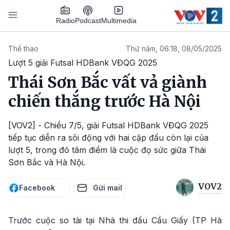
Nhảy đến nội dung
Podcast
Radio
Multimedia
Main navigation
Thể thao
Thứ năm, 06:18, 08/05/2025
Lượt 5 giải Futsal HDBank VĐQG 2025
Thái Sơn Bắc vất vả giành
chiến thắng trước Hà Nội
[VOV2] - Chiều 7/5, giải Futsal HDBank VĐQG 2025
tiếp tục diễn ra sôi động với hai cặp đấu còn lại của
lượt 5, trong đó tâm điểm là cuộc đọ sức giữa Thái
Sơn Bắc và Hà Nội.
VOV2
Facebook
Gửi mail
Trước cuộc so tài tại Nhà thi đấu Cầu Giấy (TP Hà