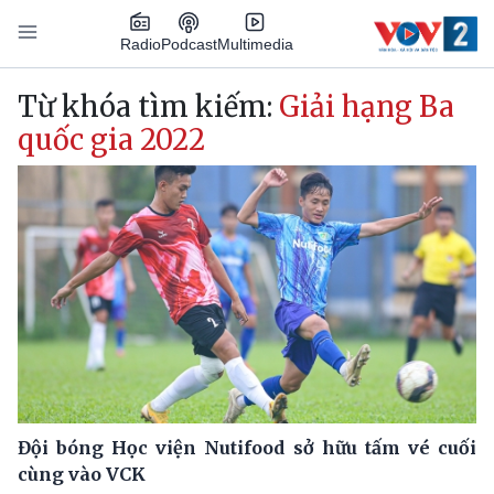
Nhảy đến nội dung
Podcast
Radio
Multimedia
Main navigation
Từ khóa tìm kiếm:
Giải hạng Ba
quốc gia 2022
Đội bóng Học viện Nutifood sở hữu tấm vé cuối
cùng vào VCK