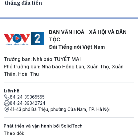
thắng đầu tiên
BAN VĂN HOÁ - XÃ HỘI VÀ DÂN
TỘC
Đài Tiếng nói Việt Nam
Trưởng ban: Nhà báo TUYẾT MAI
Phó trưởng ban: Nhà báo Hồng Lan, Xuân Thọ, Xuân
Thân, Hoài Thu
Liên hệ
84-24-39365555
84-24-39342724
41-43 phố Bà Triệu, phường Cửa Nam, TP. Hà Nội
Phát triển và vận hành bởi SolidTech
Mạng xã hội
Theo dõi: