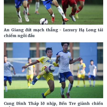
An Giang đứt mạch thắng - Luxury Hạ Long tái
chiếm ngôi đầu
Cung Đình Tháp lỡ nhịp, Bến Tre giành chiến