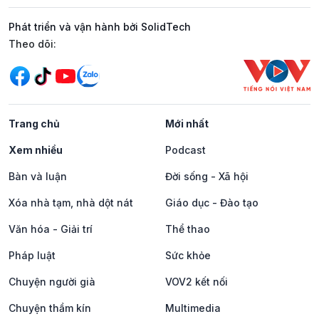
Phát triển và vận hành bởi SolidTech
Mạng xã hội
Theo dõi:
Trang chủ
Mới nhất
Xem nhiều
Podcast
Bàn và luận
Đời sống - Xã hội
Xóa nhà tạm, nhà dột nát
Giáo dục - Đào tạo
Văn hóa - Giải trí
Thể thao
Pháp luật
Sức khỏe
Chuyện người già
VOV2 kết nối
Chuyện thầm kín
Multimedia