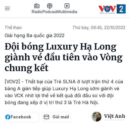
Nhảy đến nội dung
Podcast
Radio
Multimedia
Main navigation
Thể thao
Thứ bảy, 06:45, 22/10/2022
Giải hạng Ba quốc gia 2022
Đội bóng Luxury Hạ Long
giành vé đầu tiên vào Vòng
chung kết
[VOV2] - Thất bại của Trẻ SLNA ở lượt trận thứ 4 của
bảng A gián tiếp giúp Luxury Hạ Long sớm giành vé
vào VCK nhờ lợi thế về kết quả đối đầu so với đội
bóng đang xếp ở vị trí thứ 3 là Trẻ Hà Nội.
Việt Anh
Facebook
Gửi mail