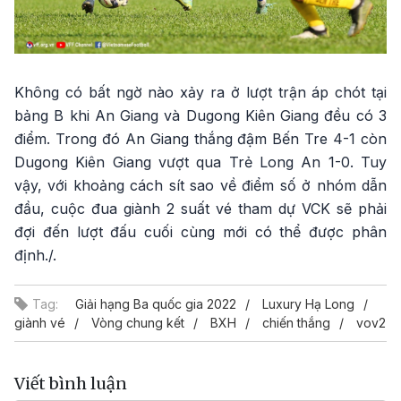
Không có bất ngờ nào xảy ra ở lượt trận áp chót tại
bảng B khi An Giang và Dugong Kiên Giang đều có 3
điểm. Trong đó An Giang thắng đậm Bến Tre 4-1 còn
Dugong Kiên Giang vượt qua Trẻ Long An 1-0. Tuy
vậy, với khoảng cách sít sao về điểm số ở nhóm dẫn
đầu, cuộc đua giành 2 suất vé tham dự VCK sẽ phải
đợi đến lượt đấu cuối cùng mới có thể được phân
định./.
Tag:
Giải hạng Ba quốc gia 2022
Luxury Hạ Long
giành vé
Vòng chung kết
BXH
chiến thắng
vov2
Viết bình luận