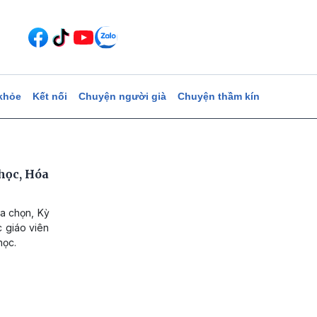
khỏe
Kết nối
Chuyện người già
Chuyện thầm kín
 học, Hóa
ựa chọn, Kỳ
c giáo viên
học.