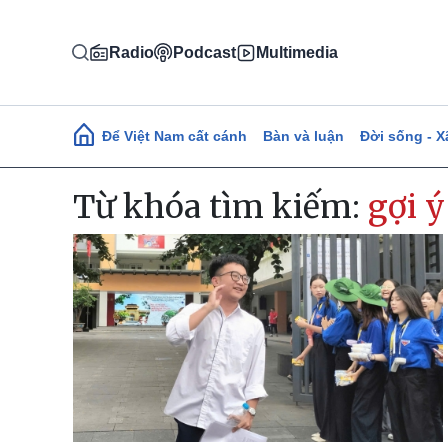
Nhảy đến nội dung
Radio
Podcast
Multimedia
Main navigation
Để Việt Nam cất cánh
Bàn và luận
Đời sống - X
Từ khóa tìm kiếm:
gợi 