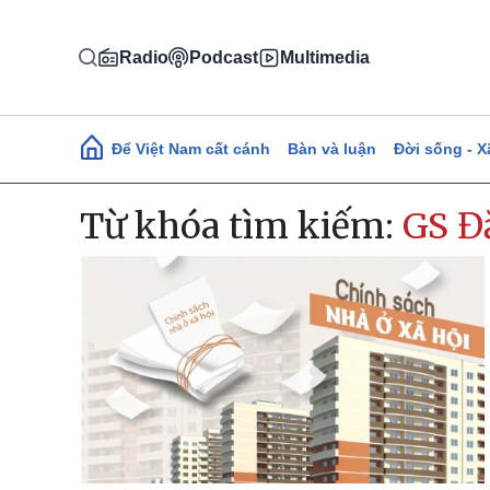
Nhảy đến nội dung
Radio
Podcast
Multimedia
Main navigation
Để Việt Nam cất cánh
Bàn và luận
Đời sống - X
Từ khóa tìm kiếm:
GS Đ