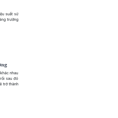
iệu suất sử
tăng trưởng
ương
ò khác nhau
rồi sau đó
ẽ trở thành