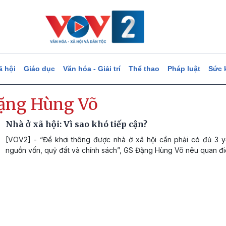
ã hội
Giáo dục
Văn hóa - Giải trí
Thể thao
Pháp luật
Sức 
ặng Hùng Võ
Nhà ở xã hội: Vì sao khó tiếp cận?
[VOV2] - “Để khơi thông được nhà ở xã hội cần phải có đủ 3 y
nguồn vốn, quỹ đất và chính sách”, GS Đặng Hùng Võ nêu quan đi