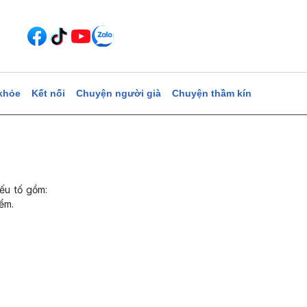
khỏe
Kết nối
Chuyện người già
Chuyện thầm kín
ếu tố gồm:
ểm.