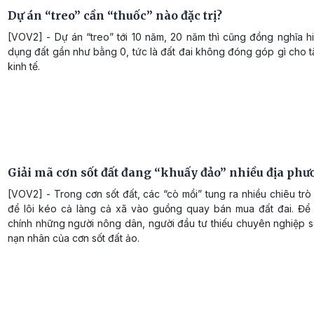
Dự án “treo” cần “thuốc” nào đặc trị?
[VOV2] - Dự án “treo” tới 10 năm, 20 năm thì cũng đồng nghĩa h
dụng đất gần như bằng 0, tức là đất đai không đóng góp gì cho 
kinh tế.
Giải mã cơn sốt đất đang “khuấy đảo” nhiều địa ph
[VOV2] - Trong cơn sốt đất, các “cò mồi” tung ra nhiều chiêu tr
để lôi kéo cả làng cả xã vào guồng quay bán mua đất đai. Để 
chính những người nông dân, người đầu tư thiếu chuyên nghiệp s
nạn nhân của cơn sốt đất ảo.