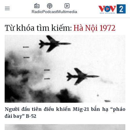
Nhảy đến nội dung
Podcast
Radio
Multimedia
Main navigation
Từ khóa tìm kiếm:
Hà Nội 1972
Người đầu tiên điều khiển Mig-21 bắn hạ “pháo
đài bay” B-52