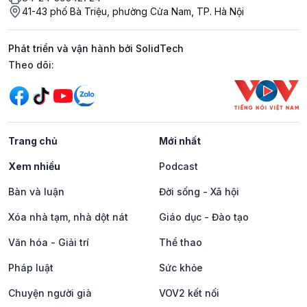
41-43 phố Bà Triệu, phường Cửa Nam, TP. Hà Nội
Phát triển và vận hành bởi SolidTech
Mạng xã hội
Theo dõi:
Trang chủ
Mới nhất
Xem nhiều
Podcast
Bàn và luận
Đời sống - Xã hội
Xóa nhà tạm, nhà dột nát
Giáo dục - Đào tạo
Văn hóa - Giải trí
Thể thao
Pháp luật
Sức khỏe
Chuyện người già
VOV2 kết nối