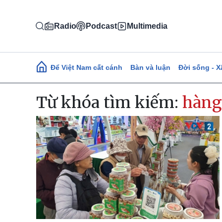
Nhảy đến nội dung
Radio
Podcast
Multimedia
Main navigation
Để Việt Nam cất cánh
Bàn và luận
Đời sống - X
Từ khóa tìm kiếm:
hàng