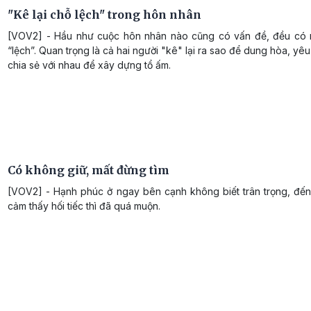
"Kê lại chỗ lệch" trong hôn nhân
[VOV2] - Hầu như cuộc hôn nhân nào cũng có vấn đề, đều có
“lệch”. Quan trọng là cả hai người "kê" lại ra sao để dung hòa, yê
chia sẻ với nhau để xây dựng tổ ấm.
Có không giữ, mất đừng tìm
[VOV2] - Hạnh phúc ở ngay bên cạnh không biết trân trọng, đến 
cảm thấy hối tiếc thì đã quá muộn.