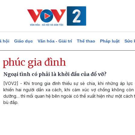
ã hội
Giáo dục
Văn hóa - Giải trí
Thể thao
Pháp luật
Sức 
 phúc gia đình
Ngoại tình có phải là khởi đầu của đổ vỡ?
[VOV2] - Khi trong gia đình thiếu sự sẻ chia, khi những áp lực
khiến hai người dần xa cách, khi cảm xúc vợ chồng không còn
dưỡng… thì mối quan hệ bên ngoài có thể xuất hiện như một cách 
bù đắp.