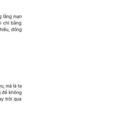
g lãng mạn
i chỉ bằng
 hiểu, đồng
u, mà là ta
ng để không
y trôi qua