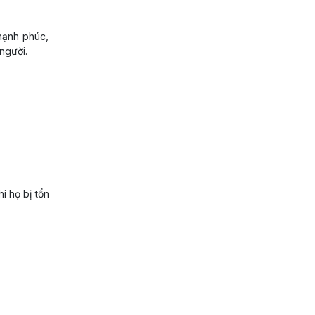
hạnh phúc,
người.
i họ bị tổn