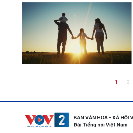
Pagination
Trang h
Tr
1
2
BAN VĂN HOÁ - XÃ HỘI 
Đài Tiếng nói Việt Nam