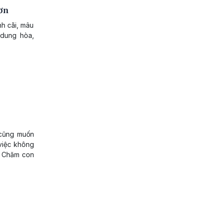
ơn
nh cãi, mâu
 dung hòa,
 cũng muốn
 việc không
”. Chăm con