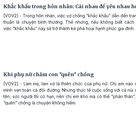
Khắc khẩu trong hôn nhân: Cãi nhau để yêu nhau h
[VOV2] - Trong hôn nhân, việc vợ chồng “khắc khẩu” dẫn đến tra
thuẫn là chuyện bình thường. Thế nhưng, nếu không biết cách
việc “khắc khẩu” này sẽ trở thành kẻ phá hoại hạnh phúc gia đình.
Khi phụ nữ chăm con "quên" chồng
[VOV2] - Làm mẹ, làm vợ là thiên chức của phụ nữ. Chị em nào
mình vẹn toàn cả đôi đường. Nhưng thực tế cuộc sống với cả núi
tên, sức người thì có hạn, nên chị em khó mà có thể “phân thân
“quên” chồng là chuyện không hiếm.