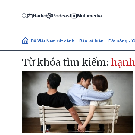
Nhảy đến nội dung
Radio
Podcast
Multimedia
Main navigation
Để Việt Nam cất cánh
Bàn và luận
Đời sống - X
Từ khóa tìm kiếm:
hạnh