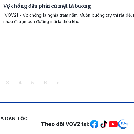
Vợ chồng đâu phải cứ mệt là buông
[VOV2] - Vợ chồng là nghĩa trăm năm. Muốn buông tay thì rất dễ
nhau đi trọn con đường mới là điều khó.
iện thời
ang
Trang
Trang
Trang
Trang
3
4
5
6
Mạng xã hội
VÀ DÂN TỘC
Theo dõi VOV2 tại: