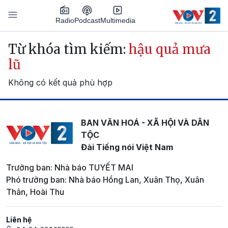
Nhảy đến nội dung
Podcast
Radio
Multimedia
Main navigation
Từ khóa tìm kiếm:
hậu quả mưa
lũ
Không có kết quả phù hợp
BAN VĂN HOÁ - XÃ HỘI VÀ DÂN
TỘC
Đài Tiếng nói Việt Nam
Trưởng ban: Nhà báo TUYẾT MAI
Phó trưởng ban: Nhà báo Hồng Lan, Xuân Thọ, Xuân
Thân, Hoài Thu
Liên hệ