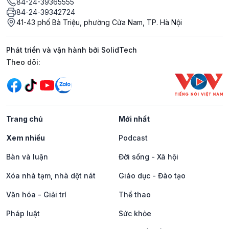
84-24-39365555
84-24-39342724
41-43 phố Bà Triệu, phường Cửa Nam, TP. Hà Nội
Phát triển và vận hành bởi SolidTech
Mạng xã hội
Theo dõi:
Trang chủ
Mới nhất
Xem nhiều
Podcast
Bàn và luận
Đời sống - Xã hội
Xóa nhà tạm, nhà dột nát
Giáo dục - Đào tạo
Văn hóa - Giải trí
Thể thao
Pháp luật
Sức khỏe