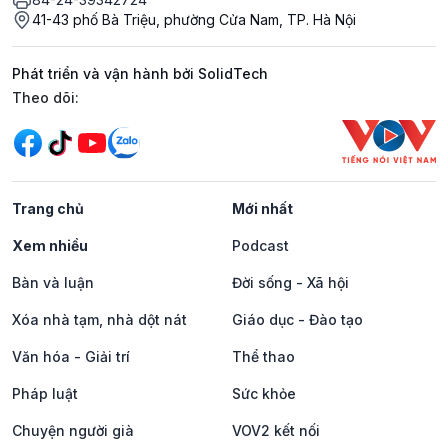
41-43 phố Bà Triệu, phường Cửa Nam, TP. Hà Nội
Phát triển và vận hành bởi SolidTech
Mạng xã hội
Theo dõi:
Trang chủ
Mới nhất
Xem nhiều
Podcast
Bàn và luận
Đời sống - Xã hội
Xóa nhà tạm, nhà dột nát
Giáo dục - Đào tạo
Văn hóa - Giải trí
Thể thao
Pháp luật
Sức khỏe
Chuyện người già
VOV2 kết nối