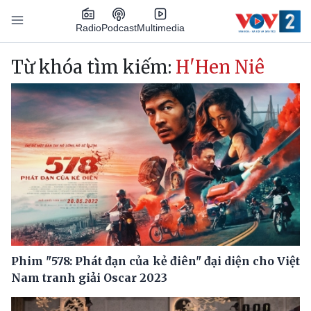
Nhảy đến nội dung
Podcast
Radio
Multimedia
Main navigation
Từ khóa tìm kiếm:
H'Hen Niê
Phim "578: Phát đạn của kẻ điên" đại diện cho Việt
Nam tranh giải Oscar 2023