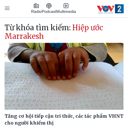
Nhảy đến nội dung
Podcast
Radio
Multimedia
Main navigation
Từ khóa tìm kiếm:
Hiệp ước
Marrakesh
Tăng cơ hội tiếp cận tri thức, các tác phẩm VHNT
cho người khiếm thị