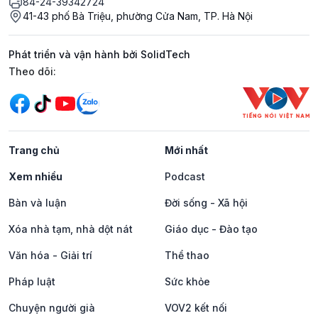
84-24-39342724
41-43 phố Bà Triệu, phường Cửa Nam, TP. Hà Nội
Phát triển và vận hành bởi SolidTech
Mạng xã hội
Theo dõi:
Trang chủ
Mới nhất
Xem nhiều
Podcast
Bàn và luận
Đời sống - Xã hội
Xóa nhà tạm, nhà dột nát
Giáo dục - Đào tạo
Văn hóa - Giải trí
Thể thao
Pháp luật
Sức khỏe
Chuyện người già
VOV2 kết nối