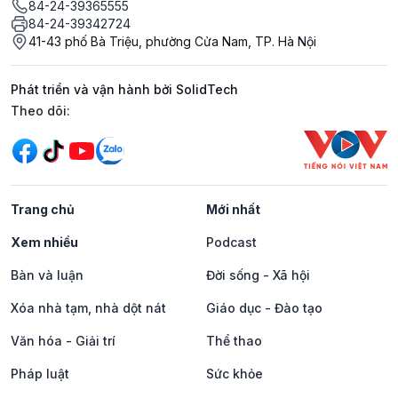
84-24-39365555
84-24-39342724
41-43 phố Bà Triệu, phường Cửa Nam, TP. Hà Nội
Phát triển và vận hành bởi SolidTech
Mạng xã hội
Theo dõi:
Trang chủ
Mới nhất
Xem nhiều
Podcast
Bàn và luận
Đời sống - Xã hội
Xóa nhà tạm, nhà dột nát
Giáo dục - Đào tạo
Văn hóa - Giải trí
Thể thao
Pháp luật
Sức khỏe