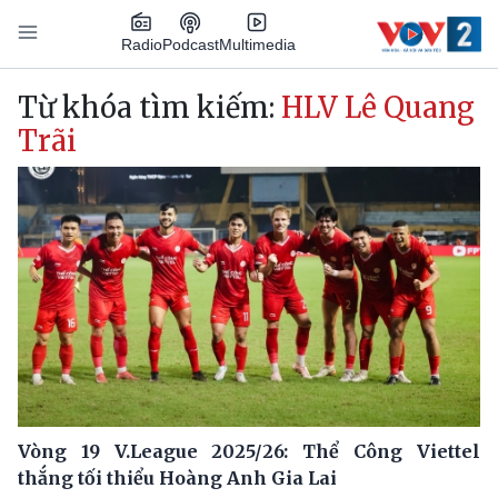
Nhảy đến nội dung
Podcast
Radio
Multimedia
Main navigation
Từ khóa tìm kiếm:
HLV Lê Quang
Trãi
Vòng 19 V.League 2025/26: Thể Công Viettel
thắng tối thiểu Hoàng Anh Gia Lai