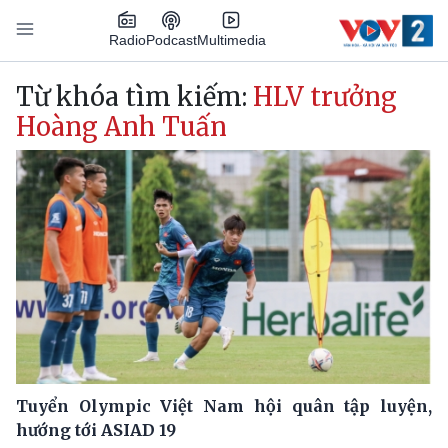
Nhảy đến nội dung
Podcast
Radio
Multimedia
Main navigation
Từ khóa tìm kiếm:
HLV trưởng
Hoàng Anh Tuấn
Tuyển Olympic Việt Nam hội quân tập luyện,
hướng tới ASIAD 19