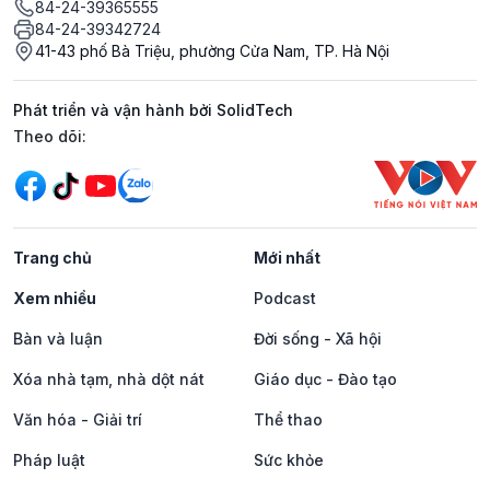
84-24-39365555
84-24-39342724
41-43 phố Bà Triệu, phường Cửa Nam, TP. Hà Nội
Phát triển và vận hành bởi SolidTech
Mạng xã hội
Theo dõi:
Trang chủ
Mới nhất
Xem nhiều
Podcast
Bàn và luận
Đời sống - Xã hội
Xóa nhà tạm, nhà dột nát
Giáo dục - Đào tạo
Văn hóa - Giải trí
Thể thao
Pháp luật
Sức khỏe