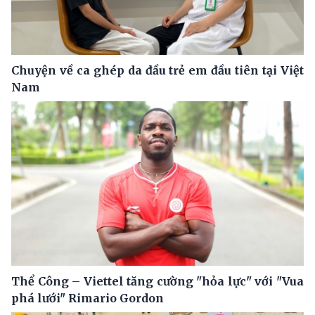
Chuyện về ca ghép da đầu trẻ em đầu tiên tại Việt
Nam
Thể Công – Viettel tăng cường "hỏa lực" với "Vua
phá lưới" Rimario Gordon