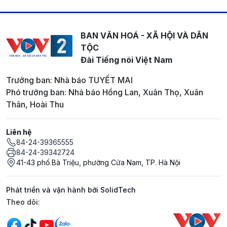
BAN VĂN HOÁ - XÃ HỘI VÀ DÂN
TỘC
Đài Tiếng nói Việt Nam
Trưởng ban: Nhà báo TUYẾT MAI
Phó trưởng ban: Nhà báo Hồng Lan, Xuân Thọ, Xuân
Thân, Hoài Thu
Liên hệ
84-24-39365555
84-24-39342724
41-43 phố Bà Triệu, phường Cửa Nam, TP. Hà Nội
Phát triển và vận hành bởi SolidTech
Mạng xã hội
Theo dõi: