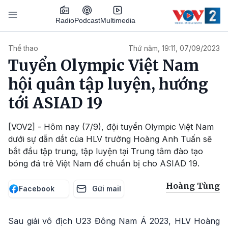
Nhảy đến nội dung
Podcast
Radio
Multimedia
Main navigation
Thể thao
Thứ năm, 19:11, 07/09/2023
Tuyển Olympic Việt Nam
hội quân tập luyện, hướng
tới ASIAD 19
[VOV2] - Hôm nay (7/9), đội tuyển Olympic Việt Nam
dưới sự dẫn dắt của HLV trưởng Hoàng Anh Tuấn sẽ
bắt đầu tập trung, tập luyện tại Trung tâm đào tạo
bóng đá trẻ Việt Nam để chuẩn bị cho ASIAD 19.
Hoàng Tùng
Facebook
Gửi mail
Sau giải vô địch U23 Đông Nam Á 2023, HLV Hoàng