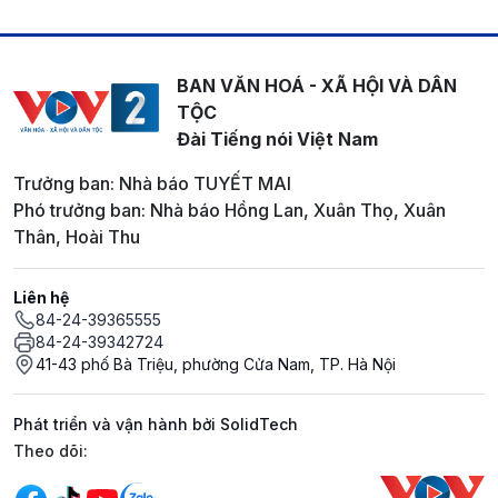
BAN VĂN HOÁ - XÃ HỘI VÀ DÂN
TỘC
Đài Tiếng nói Việt Nam
Trưởng ban: Nhà báo TUYẾT MAI
Phó trưởng ban: Nhà báo Hồng Lan, Xuân Thọ, Xuân
Thân, Hoài Thu
Liên hệ
84-24-39365555
84-24-39342724
41-43 phố Bà Triệu, phường Cửa Nam, TP. Hà Nội
Phát triển và vận hành bởi SolidTech
Mạng xã hội
Theo dõi: