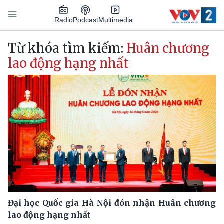
Nhảy đến nội dung
Podcast
Radio
Multimedia
Main navigation
Từ khóa tìm kiếm:
Huân chương
lao động hạng nhất
Đại học Quốc gia Hà Nội đón nhận Huân chương
lao động hạng nhất