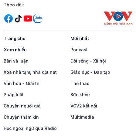
Mạng xã hội
Theo dõi:
Trang chủ
Mới nhất
Xem nhiều
Podcast
Bàn và luận
Đời sống - Xã hội
Xóa nhà tạm, nhà dột nát
Giáo dục - Đào tạo
Văn hóa - Giải trí
Thể thao
Pháp luật
Sức khỏe
Chuyện người già
VOV2 kết nối
Chuyện thầm kín
Multimedia
Học ngoại ngữ qua Radio