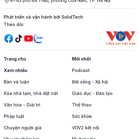
41-43 phố Bà Triệu, phường Cửa Nam, TP. Hà Nội
Phát triển và vận hành bởi SolidTech
Mạng xã hội
Theo dõi:
Trang chủ
Mới nhất
Xem nhiều
Podcast
Bàn và luận
Đời sống - Xã hội
Xóa nhà tạm, nhà dột nát
Giáo dục - Đào tạo
Văn hóa - Giải trí
Thể thao
Pháp luật
Sức khỏe
Chuyện người già
VOV2 kết nối