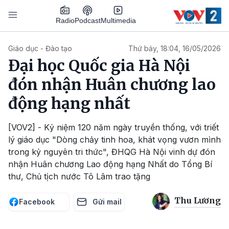
Nhảy đến nội dung
Podcast
Radio
Multimedia
Main navigation
Giáo dục - Đào tạo
Thứ bảy, 18:04, 16/05/2026
Đại học Quốc gia Hà Nội
đón nhận Huân chương lao
động hạng nhất
[VOV2] - Kỷ niệm 120 năm ngày truyền thống, với triết
lý giáo dục "Dòng chảy tinh hoa, khát vọng vươn mình
trong kỷ nguyên tri thức", ĐHQG Hà Nội vinh dự đón
nhận Huân chương Lao động hạng Nhất do Tổng Bí
thư, Chủ tịch nước Tô Lâm trao tặng
Thu Lương
Facebook
Gửi mail