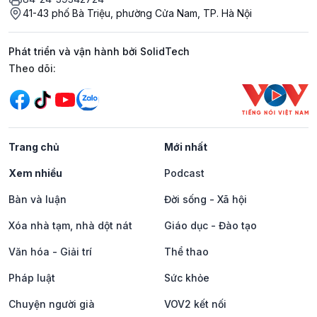
41-43 phố Bà Triệu, phường Cửa Nam, TP. Hà Nội
Phát triển và vận hành bởi SolidTech
Mạng xã hội
Theo dõi:
Trang chủ
Mới nhất
Xem nhiều
Podcast
Bàn và luận
Đời sống - Xã hội
Xóa nhà tạm, nhà dột nát
Giáo dục - Đào tạo
Văn hóa - Giải trí
Thể thao
Pháp luật
Sức khỏe
Chuyện người già
VOV2 kết nối