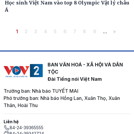
Học sinh Việt Nam vào top 8 Olympic Vật lý châu
Á
Pagination
Trang hiện thời
Trang
Trang
Trang
Trang
Trang
Trang
Trang
Trang
1
2
3
4
5
6
7
8
9
…
BAN VĂN HOÁ - XÃ HỘI VÀ DÂN
TỘC
Đài Tiếng nói Việt Nam
Trưởng ban: Nhà báo TUYẾT MAI
Phó trưởng ban: Nhà báo Hồng Lan, Xuân Thọ, Xuân
Thân, Hoài Thu
Liên hệ
84-24-39365555
84-24-39342724