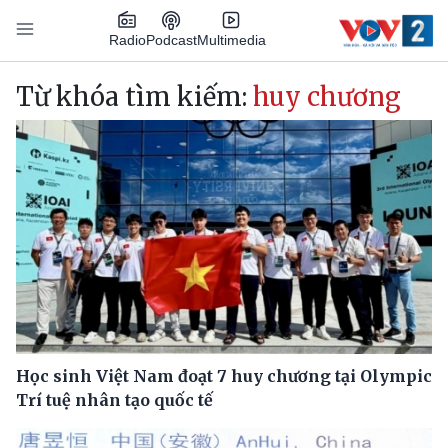
Nhảy đến nội dung
Podcast
Radio
Multimedia
Main navigation
Từ khóa tìm kiếm:
huy chương
Học sinh Việt Nam đoạt 7 huy chương tại Olympic
Trí tuệ nhân tạo quốc tế