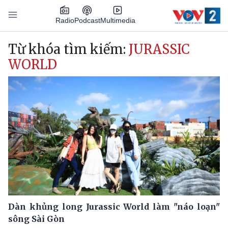
Nhảy đến nội dung
Podcast
Radio
Multimedia
Main navigation
Từ khóa tìm kiếm:
JURASSIC
WORLD
Dàn khủng long Jurassic World làm "náo loạn"
sông Sài Gòn