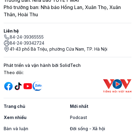
Trưởng ban: Nhà báo TUYẾT MAI
Phó trưởng ban: Nhà báo Hồng Lan, Xuân Thọ, Xuân
Thân, Hoài Thu
Liên hệ
84-24-39365555
84-24-39342724
41-43 phố Bà Triệu, phường Cửa Nam, TP. Hà Nội
Phát triển và vận hành bởi SolidTech
Mạng xã hội
Theo dõi:
Trang chủ
Mới nhất
Xem nhiều
Podcast
Bàn và luận
Đời sống - Xã hội