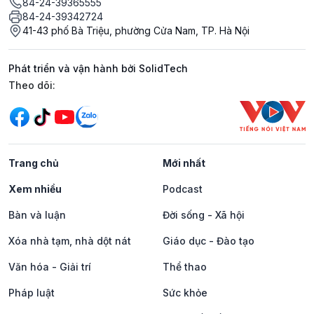
84-24-39365555
84-24-39342724
41-43 phố Bà Triệu, phường Cửa Nam, TP. Hà Nội
Phát triển và vận hành bởi SolidTech
Mạng xã hội
Theo dõi:
Trang chủ
Mới nhất
Xem nhiều
Podcast
Bàn và luận
Đời sống - Xã hội
Xóa nhà tạm, nhà dột nát
Giáo dục - Đào tạo
Văn hóa - Giải trí
Thể thao
Pháp luật
Sức khỏe