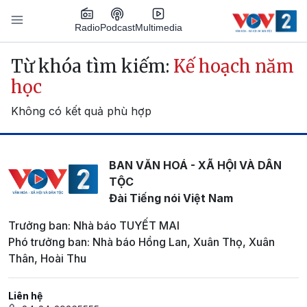
Nhảy đến nội dung
Podcast
Radio
Multimedia
Main navigation
Từ khóa tìm kiếm:
Kế hoạch năm
học
Không có kết quả phù hợp
BAN VĂN HOÁ - XÃ HỘI VÀ DÂN
TỘC
Đài Tiếng nói Việt Nam
Trưởng ban: Nhà báo TUYẾT MAI
Phó trưởng ban: Nhà báo Hồng Lan, Xuân Thọ, Xuân
Thân, Hoài Thu
Liên hệ