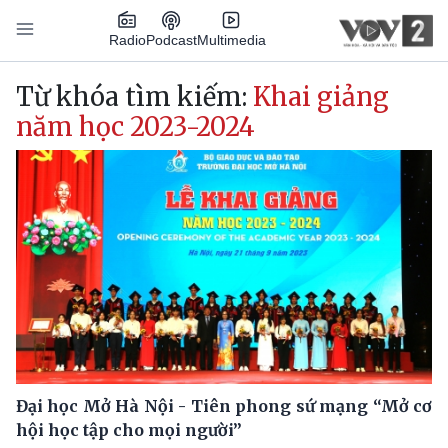
Nhảy đến nội dung
Podcast
Radio
Multimedia
Main navigation
Từ khóa tìm kiếm:
Khai giảng
năm học 2023-2024
Đại học Mở Hà Nội - Tiên phong sứ mạng “Mở cơ
hội học tập cho mọi người”