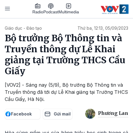
Nhảy đến nội dung
Podcast
Radio
Multimedia
Main navigation
Giáo dục - Đào tạo
Thứ ba, 12:13, 05/09/2023
Bộ trưởng Bộ Thông tin và
Truyền thông dự Lễ Khai
giảng tại Trường THCS Cầu
Giấy
[VOV2] - Sáng nay (5/9), Bộ trưởng Bộ Thông tin và
Truyền thông đã tới dự Lễ Khai giảng tại Trường THCS
Cầu Giấy, Hà Nội.
Phương Lan
Facebook
Gửi mail
Hòa cùng niềm vui của hàng triệu học sinh trong cả