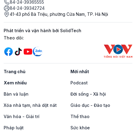
84-24-39365555
84-24-39342724
41-43 phố Bà Triệu, phường Cửa Nam, TP. Hà Nội
Phát triển và vận hành bởi SolidTech
Mạng xã hội
Theo dõi:
Trang chủ
Mới nhất
Xem nhiều
Podcast
Bàn và luận
Đời sống - Xã hội
Xóa nhà tạm, nhà dột nát
Giáo dục - Đào tạo
Văn hóa - Giải trí
Thể thao
Pháp luật
Sức khỏe