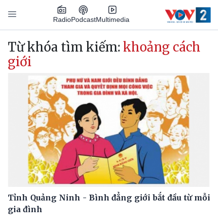
Nhảy đến nội dung
Podcast
Radio
Multimedia
Main navigation
Từ khóa tìm kiếm:
khoảng cách
giới
Tỉnh Quảng Ninh - Bình đẳng giới bắt đầu từ mỗi
gia đình