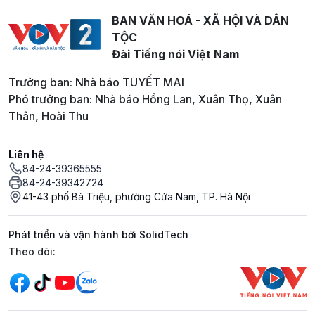
BAN VĂN HOÁ - XÃ HỘI VÀ DÂN
TỘC
Đài Tiếng nói Việt Nam
Trưởng ban: Nhà báo TUYẾT MAI
Phó trưởng ban: Nhà báo Hồng Lan, Xuân Thọ, Xuân
Thân, Hoài Thu
Liên hệ
84-24-39365555
84-24-39342724
41-43 phố Bà Triệu, phường Cửa Nam, TP. Hà Nội
Phát triển và vận hành bởi SolidTech
Mạng xã hội
Theo dõi: