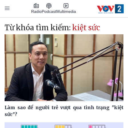
Nhảy đến nội dung
Podcast
Radio
Multimedia
Main navigation
Từ khóa tìm kiếm:
kiệt sức
Làm sao để người trẻ vượt qua tình trạng "kiệt
sức"?