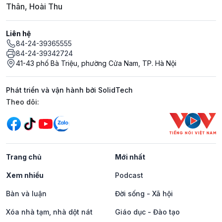
Thân, Hoài Thu
Liên hệ
84-24-39365555
84-24-39342724
41-43 phố Bà Triệu, phường Cửa Nam, TP. Hà Nội
Phát triển và vận hành bởi SolidTech
Mạng xã hội
Theo dõi:
Trang chủ
Mới nhất
Xem nhiều
Podcast
Bàn và luận
Đời sống - Xã hội
Xóa nhà tạm, nhà dột nát
Giáo dục - Đào tạo