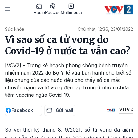
Nhảy đến nội dung
Podcast
Radio
Multimedia
Main navigation
Sức khỏe
Chủ nhật, 12:36, 23/01/2022
Vì sao số ca tử vong do
Covid-19 ở nước ta vẫn cao?
[VOV2] - Trong kế hoạch phòng chống bệnh truyền
nhiễm năm 2022 do Bộ Y tế vừa ban hành cho biết số
liệu chung của các nước đều cho thấy số ca mắc
chuyển nặng và tử vong đều tập trung ở nhóm chưa
tiêm vaccine ngừa Covid-19.
VOV2
Facebook
Gửi mail
So với thời kỳ tháng 8, 9/2021, số tử vong đã giảm
song vẫn ở mức cao (trên 200 ca/ngày). Cũng theo