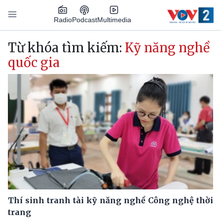
Nhảy đến nội dung
Podcast
Radio
Multimedia
Main navigation
Từ khóa tìm kiếm:
Kỹ năng nghề
quốc gia
Thí sinh tranh tài kỹ năng nghề Công nghệ thời
trang