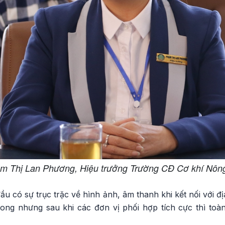
m Thị Lan Phương, Hiệu trưởng Trường CĐ Cơ khí Nôn
ầu có sự trục trặc về hình ảnh, âm thanh khi kết nối với đ
ng nhưng sau khi các đơn vị phối hợp tích cực thì toà