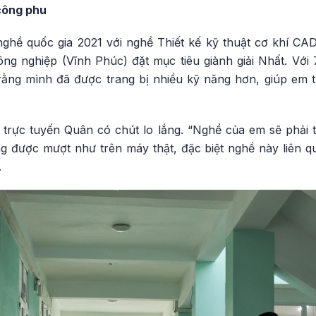
công phu
ghề quốc gia 2021 với nghề Thiết kế kỹ thuật cơ khí C
g nghiệp (Vĩnh Phúc) đặt mục tiêu giành giải Nhất. Với 7
rằng mình đã được trang bị nhiều kỹ năng hơn, giúp em t
i trực tuyến Quân có chút lo lắng. “Nghề của em sẽ phải t
g được mượt như trên máy thật, đặc biệt nghề này liên 
.