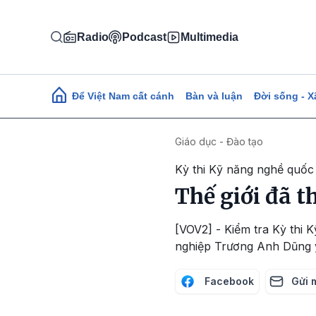
Nhảy đến nội dung
Radio
Podcast
Multimedia
Main navigation
Để Việt Nam cất cánh
Bàn và luận
Đời sống - X
Giáo dục - Đào tạo
Kỳ thi Kỹ năng nghề quốc 
Thế giới đã t
[VOV2] - Kiểm tra Kỳ thi 
nghiệp Trương Anh Dũng y
Facebook
Gửi 