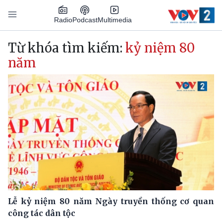
Nhảy đến nội dung
Podcast
Radio
Multimedia
Main navigation
Từ khóa tìm kiếm:
kỷ niệm 80
năm
Lễ kỷ niệm 80 năm Ngày truyền thống cơ quan
công tác dân tộc