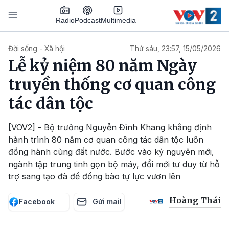
Nhảy đến nội dung
Podcast
Radio
Multimedia
Main navigation
Đời sống - Xã hội
Thứ sáu, 23:57, 15/05/2026
Lễ kỷ niệm 80 năm Ngày
truyền thống cơ quan công
tác dân tộc
[VOV2] - Bộ trưởng Nguyễn Đình Khang khẳng định
hành trình 80 năm cơ quan công tác dân tộc luôn
đồng hành cùng đất nước. Bước vào kỷ nguyên mới,
ngành tập trung tinh gọn bộ máy, đổi mới tư duy từ hỗ
trợ sang tạo đà để đồng bào tự lực vươn lên
Hoàng Thái
Facebook
Gửi mail