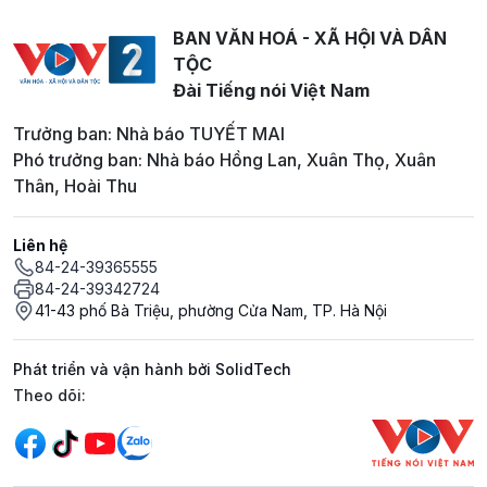
BAN VĂN HOÁ - XÃ HỘI VÀ DÂN
TỘC
Đài Tiếng nói Việt Nam
Trưởng ban: Nhà báo TUYẾT MAI
Phó trưởng ban: Nhà báo Hồng Lan, Xuân Thọ, Xuân
Thân, Hoài Thu
Liên hệ
84-24-39365555
84-24-39342724
41-43 phố Bà Triệu, phường Cửa Nam, TP. Hà Nội
Phát triển và vận hành bởi SolidTech
Mạng xã hội
Theo dõi: