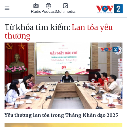
Nhảy đến nội dung
Podcast
Radio
Multimedia
Main navigation
Từ khóa tìm kiếm:
Lan tỏa yêu
thương
Yêu thương lan tỏa trong Tháng Nhân đạo 2025