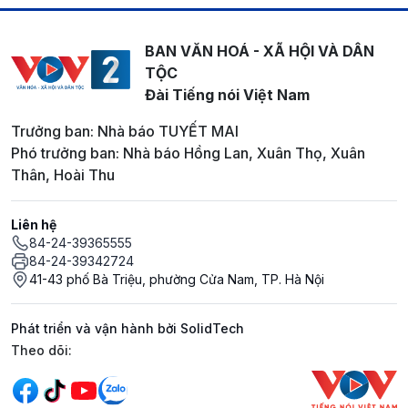
BAN VĂN HOÁ - XÃ HỘI VÀ DÂN
TỘC
Đài Tiếng nói Việt Nam
Trưởng ban: Nhà báo TUYẾT MAI
Phó trưởng ban: Nhà báo Hồng Lan, Xuân Thọ, Xuân
Thân, Hoài Thu
Liên hệ
84-24-39365555
84-24-39342724
41-43 phố Bà Triệu, phường Cửa Nam, TP. Hà Nội
Phát triển và vận hành bởi SolidTech
Mạng xã hội
Theo dõi: