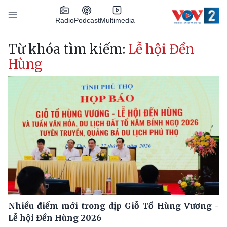
Nhảy đến nội dung
Podcast
Radio
Multimedia
Main navigation
Từ khóa tìm kiếm:
Lễ hội Đền
Hùng
Nhiều điểm mới trong dịp Giỗ Tổ Hùng Vương -
Lễ hội Đền Hùng 2026