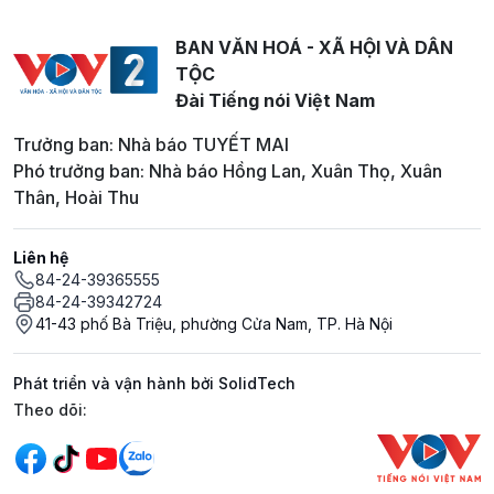
BAN VĂN HOÁ - XÃ HỘI VÀ DÂN
TỘC
Đài Tiếng nói Việt Nam
Trưởng ban: Nhà báo TUYẾT MAI
Phó trưởng ban: Nhà báo Hồng Lan, Xuân Thọ, Xuân
Thân, Hoài Thu
Liên hệ
84-24-39365555
84-24-39342724
41-43 phố Bà Triệu, phường Cửa Nam, TP. Hà Nội
Phát triển và vận hành bởi SolidTech
Mạng xã hội
Theo dõi: