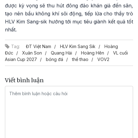
được kỳ vọng sẽ thu hút đông đảo khán giả đến sân,
tạo nên bầu không khí sôi động, tiếp lửa cho thầy trò
HLV Kim Sang-sik hướng tới mục tiêu giành kết quả tốt
nhất.
Tag:
ĐT Việt Nam
HLV Kim Sang Sik
Hoàng
Đức
Xuân Son
Quang Hải
Hoàng Hên
VL cuối
Asian Cup 2027
bóng đá
thể thao
VOV2
Viết bình luận