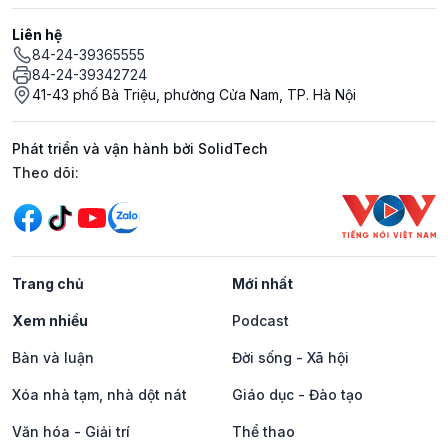
Liên hệ
84-24-39365555
84-24-39342724
41-43 phố Bà Triệu, phường Cửa Nam, TP. Hà Nội
Phát triển và vận hành bởi SolidTech
Mạng xã hội
Theo dõi:
Trang chủ
Mới nhất
Xem nhiều
Podcast
Bàn và luận
Đời sống - Xã hội
Xóa nhà tạm, nhà dột nát
Giáo dục - Đào tạo
Văn hóa - Giải trí
Thể thao