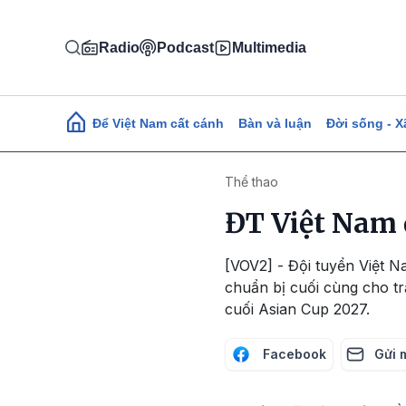
Nhảy đến nội dung
Radio
Podcast
Multimedia
Main navigation
Để Việt Nam cất cánh
Bàn và luận
Đời sống - X
Thể thao
ĐT Việt Nam 
[VOV2] - Đội tuyển Việt N
chuẩn bị cuối cùng cho trậ
cuối Asian Cup 2027.
Facebook
Gửi 