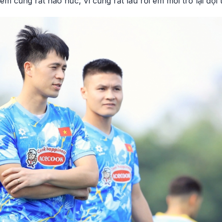
em cũng rất háo hức, vì cũng rất lâu rồi em mới trở lại đội 